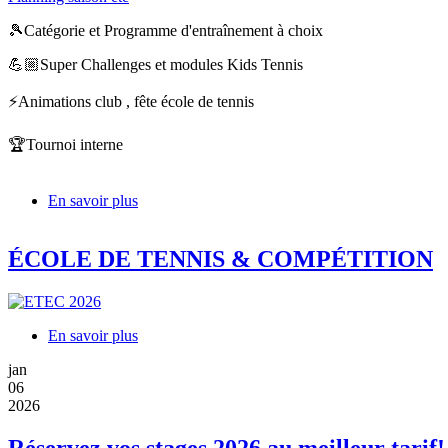
🎾Catégorie et Programme d'entraînement à choix
💪🏼Super Challenges et modules Kids Tennis
⚡️Animations club , fête école de tennis
🏆Tournoi interne
En savoir plus
sur
École
de
ÉCOLE DE TENNIS & COMPÉTITION
Tennis
saison
été
2026
En savoir plus
sur
ÉCOLE
jan
DE
06
TENNIS
2026
&
COMPÉTITION