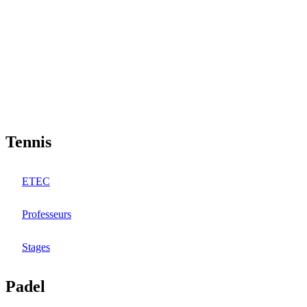
Aller
au
contenu
principal
Tennis
ETEC
Professeurs
Stages
Padel