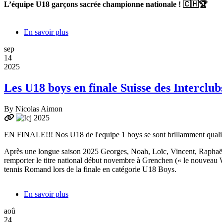
L’équipe U18 garçons sacrée championne nationale ! 🇨🇭🏆
été
en
Juillet
En savoir plus
sur
et
NOS
Août
sep
U18
14
SONT
2025
CHAMPIONS
SUISSE!
Les U18 boys en finale Suisse des Interclub
By
Nicolas Aimon
EN FINALE!!! Nos U18 de l'equipe 1 boys se sont brillamment qualifié
Après une longue saison 2025 Georges, Noah, Loïc, Vincent, Raphaël,
remporter le titre national début novembre à Grenchen (« le nouveau Wi
tennis Romand lors de la finale en catégorie U18 Boys.
En savoir plus
sur
Les
aoû
U18
24
boys