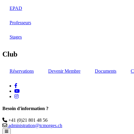
EPAD
Professeurs
Stages
Club
Réservations
Devenir Membre
Documents
C
facebook
Youtube
instagram
Besoin d'information ?
Téléphone
+41 (0)21 801 48 56
Email
administration@tcmorges.ch