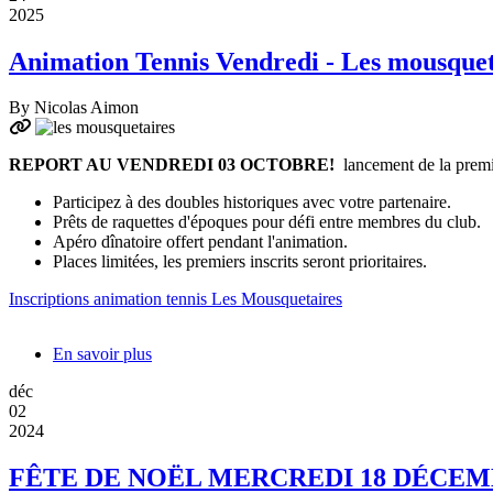
2025
en
finale
Animation Tennis Vendredi - Les mousquet
Suisse
des
Interclubs
By
Nicolas Aimon
Juniors!
REPORT AU VENDREDI 03 OCTOBRE!
lancement de la premi
Participez à des doubles historiques avec votre partenaire.
Prêts de raquettes d'époques pour défi entre membres du club.
Apéro dînatoire offert pendant l'animation.
Places limitées, les premiers inscrits seront prioritaires.
Inscriptions animation tennis Les Mousquetaires
En savoir plus
sur
Animation
déc
Tennis
02
Vendredi
2024
-
Les
FÊTE DE NOËL MERCREDI 18 DÉCE
mousquetaires