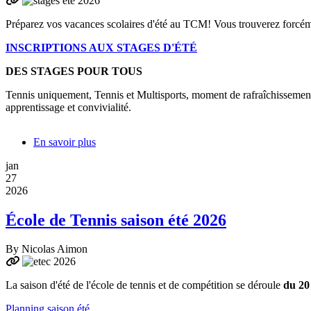
Préparez vos vacances scolaires d'été au TCM! Vous trouverez forcé
INSCRIPTIONS AUX STAGES
D'ÉTÉ
DES STAGES POUR TOUS
Tennis uniquement, Tennis et Multisports, moment de rafraîchissement
apprentissage et convivialité.
En savoir plus
sur
STAGES
jan
D'ÉTÉ
27
TENNIS
2026
MULTISPORTS
INSCRIPTIONS
École de Tennis saison été 2026
ET
OFFRES
À
By
Nicolas Aimon
CHOIX
La saison d'été de l'école de tennis et de compétition se déroule
du 20
Planning saison été