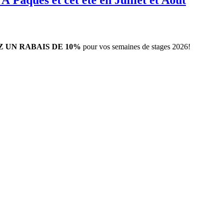
À Pâques et cet été en Juillet et Août
 UN RABAIS DE 10%
pour vos semaines de stages 2026!