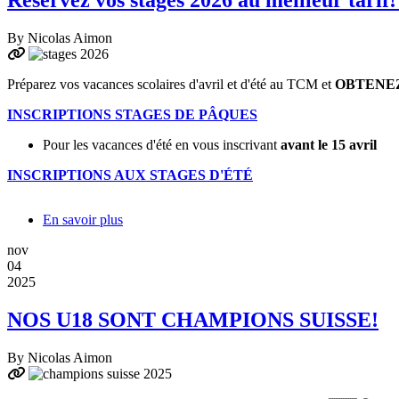
Réservez vos stages 2026 au meilleur tarif! 
By
Nicolas Aimon
Préparez vos vacances scolaires d'avril et d'été au TCM et
OBTENEZ
INSCRIPTIONS STAGES DE PÂQUES
Pour les vacances d'été en vous inscrivant
avant le 15 avril
INSCRIPTIONS AUX STAGES
D'ÉTÉ
En savoir plus
sur
Réservez
nov
vos
04
stages
2025
2026
au
NOS U18 SONT CHAMPIONS SUISSE!
meilleur
tarif!
À
By
Nicolas Aimon
Pâques
et
cet