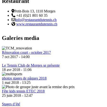
Restaurant
Adresse
Petit-Bois 13, 1110 Morges
Téléphone:
+41 (0)21 801 60 35
Email :
info@restaurantdutennis.ch
Site web:
www.restaurantdutennis.ch
Galeries media
Rénovation court - octobre 2017
7 oct 2017 - 14:00
Le Tennis Club de Morges se présente
18 avr 2018 - 11:06
photos stages de pâques 2018
1 mai 2018 - 13:25
Fête kids tennis ETEC 2018
25 juin 2018 - 12:47
Stages d’été