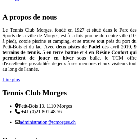
A propos de nous
Le Tennis Club Morges, fondé en 1927 et situé dans le Parc des
Sports de la ville de Morges, est à la fois proche du centre ville (10'
à pied), cotoie piscine et camping, et se trouve tout près du port du
Petit-Bois et du lac. Avec
deux pistes de Padel
dès avril 2019,
9
terrains de tennis, 5 en terre battue
et
4 en Résine Confort qui
permettent de jouer en hiver
sous bulle, le TCM offre
d'excellentes possibilités de jeux à ses membres et aux visiteurs tout
au long de l'année.
Lire plus
Tennis Club Morges
Adresse
Petit-Bois 13, 1110 Morges
Téléphone:
+41 (0)21 801 48 56
Email :
administration@tcmorges.ch