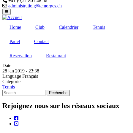
+41 (0)21 801 48 56
Email
administration@tcmorges.ch
Home
Club
Calendrier
Tennis
Padel
Contact
Réservation
Restaurant
Date
28 jan 2019 - 23:38
Language
Français
Categorie
Tennis
Recherche
Rejoignez nous sur les réseaux sociaux
facebook
youtube