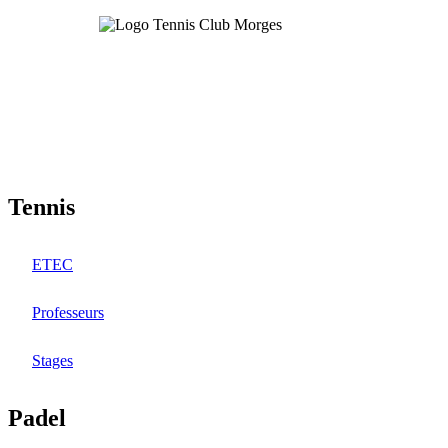
Aller
au
contenu
principal
Tennis
ETEC
Professeurs
Stages
Padel