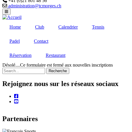
+41 (0)21 801 48 56
Email
administration@tcmorges.ch
Home
Club
Calendrier
Tennis
Padel
Contact
Réservation
Restaurant
Désolé....Ce formulaire est fermé aux nouvelles inscriptions
Recherche
Message
d'état
Rejoignez nous sur les réseaux sociaux
facebook
youtube
Partenaires