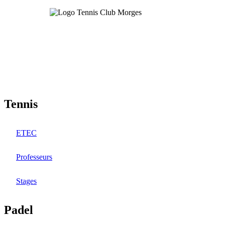
Aller
au
contenu
principal
Tennis
ETEC
Professeurs
Stages
Padel