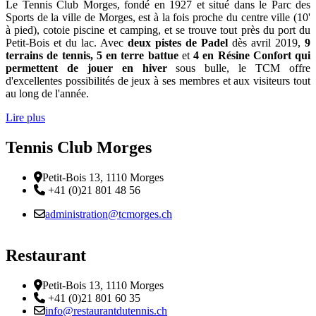
Le Tennis Club Morges, fondé en 1927 et situé dans le Parc des
Sports de la ville de Morges, est à la fois proche du centre ville (10'
à pied), cotoie piscine et camping, et se trouve tout près du port du
Petit-Bois et du lac. Avec
deux pistes de Padel
dès avril 2019,
9
terrains de tennis, 5 en terre battue
et
4 en Résine Confort qui
permettent de jouer en hiver
sous bulle, le TCM offre
d'excellentes possibilités de jeux à ses membres et aux visiteurs tout
au long de l'année.
Lire plus
Tennis Club Morges
Adresse
Petit-Bois 13, 1110 Morges
Téléphone:
+41 (0)21 801 48 56
Email :
administration@tcmorges.ch
Restaurant
Adresse
Petit-Bois 13, 1110 Morges
Téléphone:
+41 (0)21 801 60 35
Email :
info@restaurantdutennis.ch