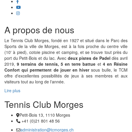
facebook
Youtube
instagram
A propos de nous
Le Tennis Club Morges, fondé en 1927 et situé dans le Parc des
Sports de la ville de Morges, est à la fois proche du centre ville
(10' à pied), cotoie piscine et camping, et se trouve tout près du
port du Petit-Bois et du lac. Avec
deux pistes de Padel
dès avril
2019,
9 terrains de tennis, 5 en terre battue
et
4 en Résine
Confort qui permettent de jouer en hiver
sous bulle, le TCM
offre d'excellentes possibilités de jeux à ses membres et aux
visiteurs tout au long de l'année.
Lire plus
Tennis Club Morges
Petit-Bois 13, 1110 Morges
Adresse
+41 (0)21 801 48 56
Téléphone:
administration@tcmorges.ch
Email :