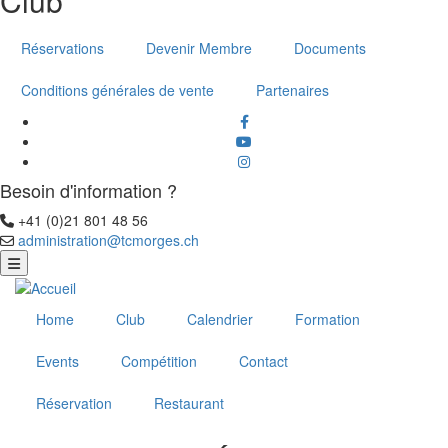
Club
Réservations
Devenir Membre
Documents
Conditions générales de vente
Partenaires
facebook
Youtube
instagram
Besoin d'information ?
+41 (0)21 801 48 56
Téléphone
administration@tcmorges.ch
Email
Home
Club
Calendrier
Formation
Events
Compétition
Contact
Réservation
Restaurant