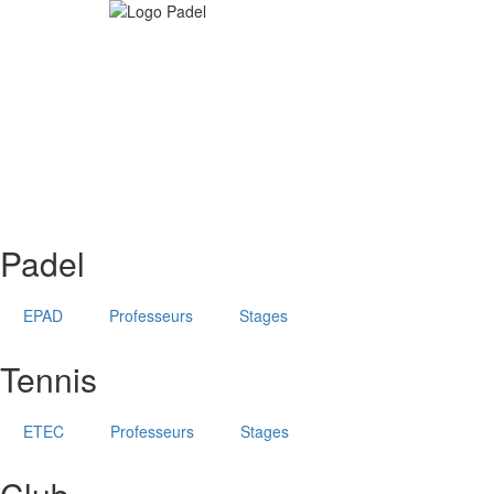
Aller
au
contenu
principal
Padel
EPAD
Professeurs
Stages
Tennis
ETEC
Professeurs
Stages