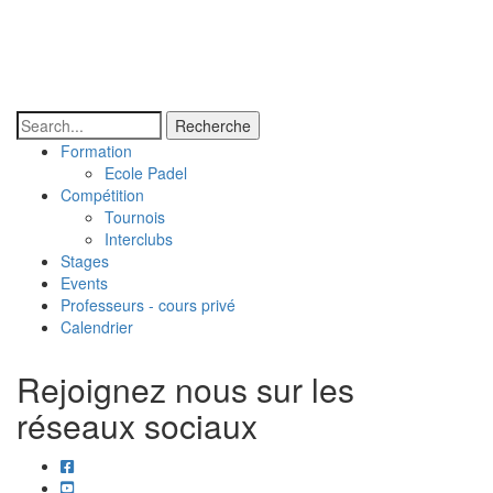
Recherche
Formation
Padel
Ecole Padel
Compétition
-
Tournois
Interclubs
Sous
Stages
menu
Events
Professeurs - cours privé
Calendrier
Rejoignez nous sur les
réseaux sociaux
facebook
youtube