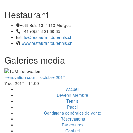
Restaurant
Petit-Bois 13, 1110 Morges
Adresse
+41 (0)21 801 60 35
Téléphone:
info@restaurantdutennis.ch
Email :
www.restaurantdutennis.ch
Site web:
Galeries media
Rénovation court - octobre 2017
7 oct 2017 - 14:00
Accueil
Footer
Devenir Membre
Tennis
menu
Padel
Conditions générales de vente
Réservations
Partenaires
Contact