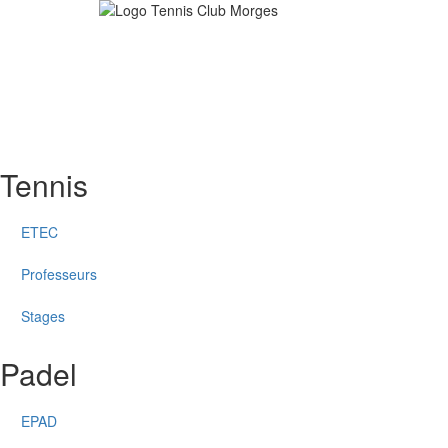
Aller
au
contenu
principal
Tennis
ETEC
Professeurs
Stages
Padel
EPAD