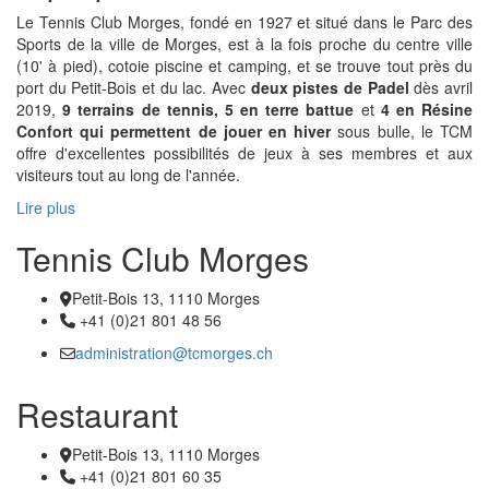
Le Tennis Club Morges, fondé en 1927 et situé dans le Parc des
Sports de la ville de Morges, est à la fois proche du centre ville
(10' à pied), cotoie piscine et camping, et se trouve tout près du
port du Petit-Bois et du lac. Avec
deux pistes de Padel
dès avril
2019,
9 terrains de tennis, 5 en terre battue
et
4 en Résine
Confort qui permettent de jouer en hiver
sous bulle, le TCM
offre d'excellentes possibilités de jeux à ses membres et aux
visiteurs tout au long de l'année.
Lire plus
Tennis Club Morges
Petit-Bois 13, 1110 Morges
Adresse
+41 (0)21 801 48 56
Téléphone:
administration@tcmorges.ch
Email :
Restaurant
Petit-Bois 13, 1110 Morges
Adresse
+41 (0)21 801 60 35
Téléphone: