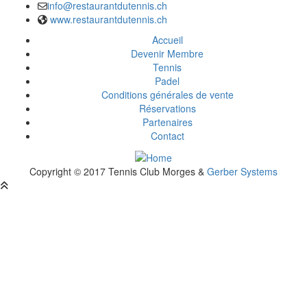
info@restaurantdutennis.ch
Email :
www.restaurantdutennis.ch
Site web:
Accueil
Footer
Devenir Membre
Tennis
menu
Padel
Conditions générales de vente
Réservations
Partenaires
Contact
Copyright © 2017 Tennis Club Morges &
Gerber Systems