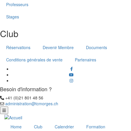
Professeurs
Stages
Club
Réservations
Devenir Membre
Documents
Conditions générales de vente
Partenaires
facebook
Youtube
instagram
Besoin d'information ?
+41 (0)21 801 48 56
Téléphone
administration@tcmorges.ch
Email
Home
Club
Calendrier
Formation