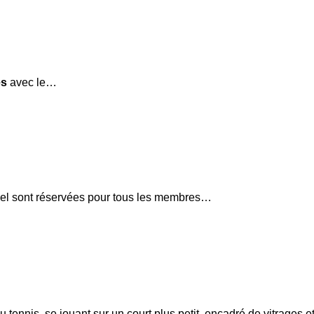
es
avec le…
adel sont réservées pour tous les membres…
tennis, se jouant sur un court plus petit, encadré de vitrages et