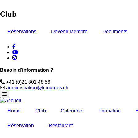
Club
Réservations
Devenir Membre
Documents
facebook
Youtube
instagram
Besoin d'information ?
Téléphone
+41 (0)21 801 48 56
Email
administration@tcmorges.ch
Home
Club
Calendrier
Formation
Réservation
Restaurant